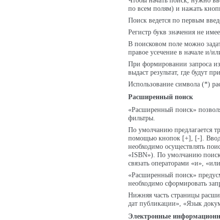
Чтобы начать поиск, нужно вв
по всем полям) и нажать кноп
Поиск ведется по первым введ
Регистр букв значения не имее
В поисковом поле можно задат
правое усечение в начале и/ил
При формировании запроса из 
выдаст результат, где будут пр
Использование символа (*) ра
Расширенный поиск
«Расширенный поиск» позволя
фильтры.
По умолчанию предлагается т
помощью кнопок [+], [-]. Вво
необходимо осуществлять поис
«ISBN»). По умолчанию поиск
связать операторами «и», «или
«Расширенный поиск» предусм
необходимо сформировать запр
Нижняя часть страницы расши
дат публикации», «Язык докум
Электронные информационн